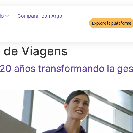
do
Comparar con Argo
Explore la plataforma
 de Viagens
Cómo garant
20 años transformando la gest