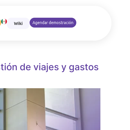
Wiki
Agendar demostración
izar el cumplimiento de las normas de viaje y los reembolsos
ión de viajes y gastos