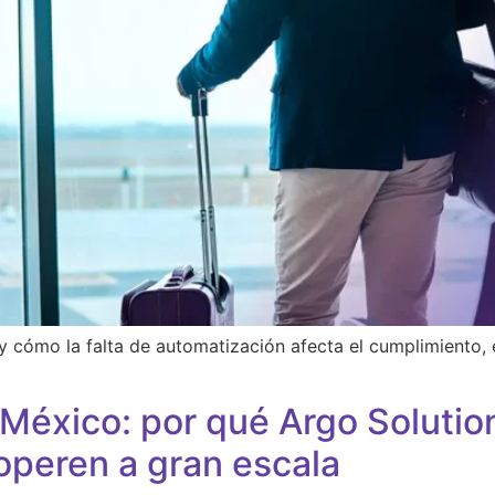
cómo la falta de automatización afecta el cumplimiento, el 
 México: por qué Argo Solution
operen a gran escala