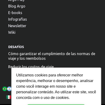
Blog Argo
E-books
Infografías
Newsletter
Wiki
DESAFÍOS
Cómo garantizar el cumplimiento de las normas de
viaje y los reembolsos
Reducir los costos de viaje
Utilizamos cookies para oferecer melhor
experiência, melhorar o desempenho, analisar
Argo está presente:
como você interage em nosso site e
personalizar conteúdo. Ao utilizar este site, você
Política de Privacidad
Português
Español
concorda com o uso de cookies.
English