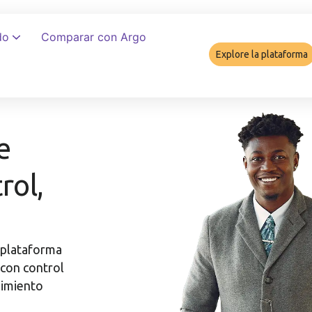
do
Comparar con Argo
Explore la plataforma
Cómo garant
e
rol,
 plataforma
 con control
limiento