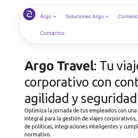
Argo
Soluciones Argo
Conteni
Contactos
Trabaja con nosotros
Automatiza reservas, políticas y aprobaciones en una sola plataforma
Elimina hojas de cálculo y automatiza reembolsos con auditoría
Conecta tu ERP, banco y TMC con más de 100 integraciones disponibles
Argo Travel
: Tu viaj
corporativo con cont
agilidad y seguridad
Optimiza la jornada de tus empleados con una
integral para la gestión de viajes corporativos,
de políticas, integraciones inteligentes y cump
normativo.