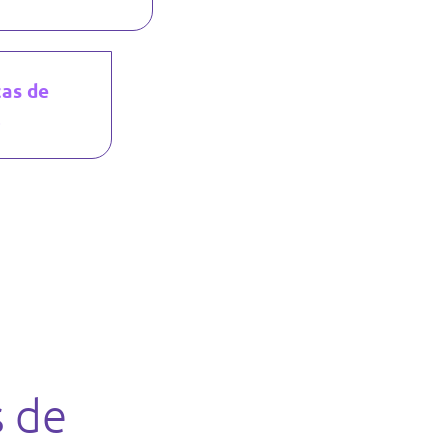
cas de
.
s de