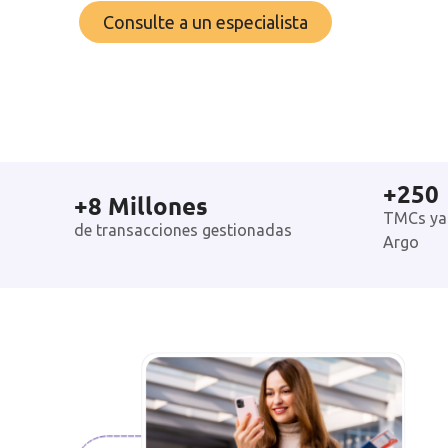
Consulte a un especialista
+
250
+
8
 Millones
TMCs ya
de transacciones gestionadas
Argo