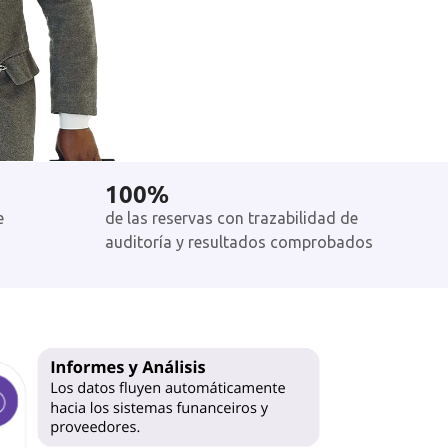
100
%
e
de las reservas con
trazabilidad
de
auditoría y r
esultados
comprobados