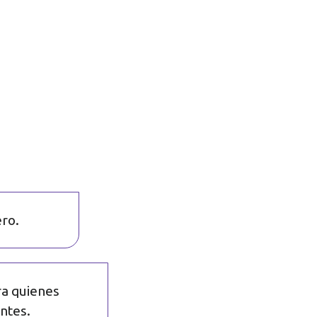
ero.
a quienes
entes.