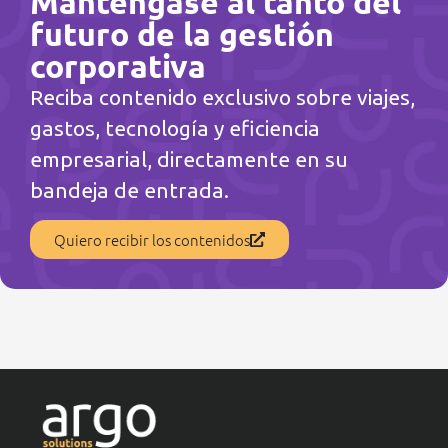
Manténgase al tanto del
futuro de la gestión
corporativa
Reciba contenido exclusivo sobre viajes,
gastos, tecnología y eficiencia
empresarial, directamente en su
bandeja de entrada.
Quiero recibir los contenidos