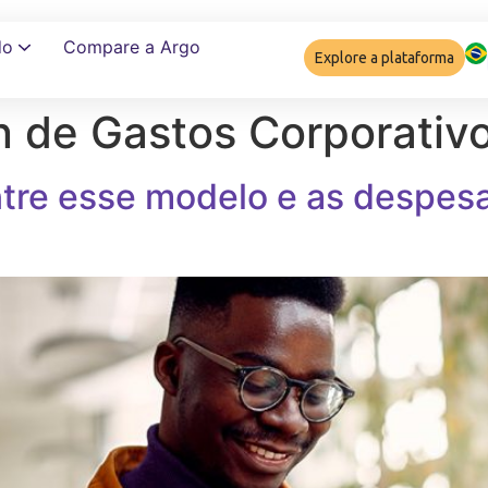
do
Compare a Argo
Explore a plataforma
n de Gastos Corporativ
Garantir complia
entre esse modelo e as despes