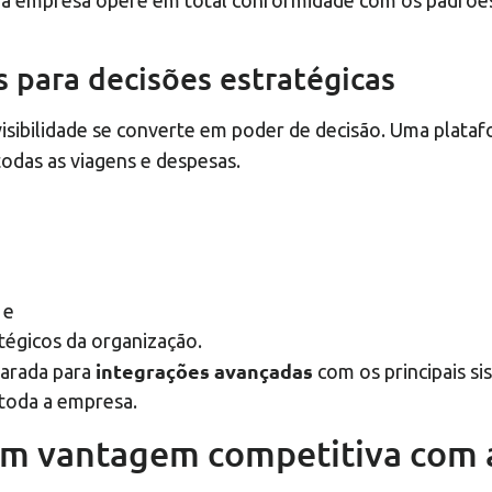
e a empresa opere em total conformidade com os padrõe
 para decisões estratégicas
isibilidade se converte em poder de decisão. Uma plat
odas as viagens e despesas.
 e
tégicos da organização.
integrações avançadas
parada para
com os principais s
 toda a empresa.
em vantagem competitiva com 