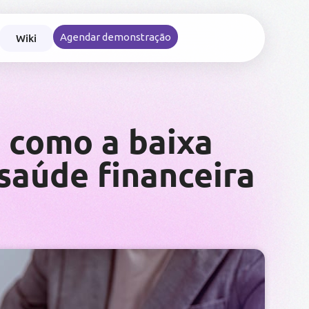
Wiki
Agendar demonstração
nce nas viagens e reembolsos corporativos
: como a baixa
 saúde financeira