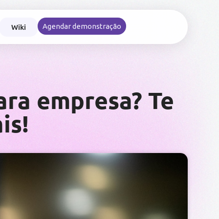
Wiki
Agendar demonstração
nce nas viagens e reembolsos corporativos
ara empresa? Te
is!