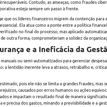
rrecuperáveis. Contudo, as ameaças, como fraudes cibern
rporativa esteja sempre um passo à frente.
 que os líderes financeiros migrem da contenção para a
essencial. Ela atua como a ponte entre a política finance
erificado no final do processo, mas aplicado automaticam
, de outra forma, comprometeriam a solidez da organiza
urança e a Ineficácia da Gest
anuais ou semi-automatizados para gerenciar despesas
o: a lentidão inerente leva a atrasos, retrabalho e, criti
stimado, pois ele não se limita a grandes fraudes, mas 
prejuízos, causados por erros humanos ou ações equivoca
ados e impactam o resultado final de maneira significati
e precisa dos gastos, minando a previsibilidade e a gest