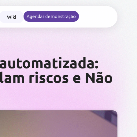
Wiki
Agendar demonstração
nce nas viagens e reembolsos corporativos
 automatizada:
lam riscos e Não