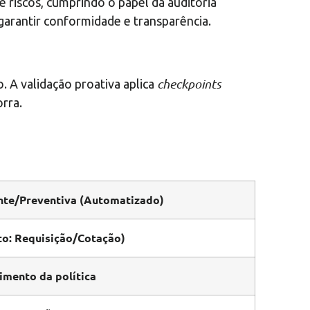
 riscos, cumprindo o papel da auditoria
 garantir conformidade e transparência.
checkpoints
. A validação proativa aplica
rra.
ente/Preventiva (Automatizado)
to: Requisição/Cotação)
imento da política