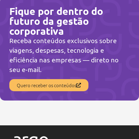
Fique por dentro do
futuro da gestão
corporativa
Receba conteúdos exclusivos sobre
viagens, despesas, tecnologia e
eficiência nas empresas — direto no
seu e-mail.
Quero receber os conteúdos