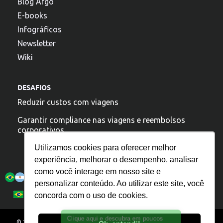
Blog Argo
E-books
Infográficos
Newsletter
Wiki
DESAFIOS
Reduzir custos com viagens
Garantir compliance nas viagens e reembolsos
corporativos
Utilizamos cookies para oferecer melhor
experiência, melhorar o desempenho, analisar
A argo esta presente:
como você interage em nosso site e
personalizar conteúdo. Ao utilizar este site, você
Política de Privacidade
Español
Português
concorda com o uso de cookies.
English
© 2025 – Todos os direitos reservados. ARGO. IT TECNOLOGIA S/A. –