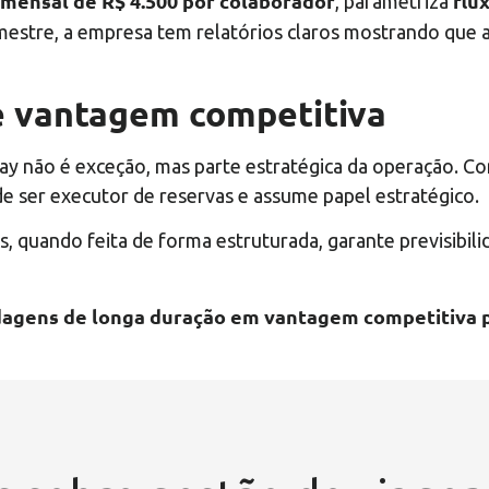
 mensal de R$ 4.500 por colaborador
flu
, parametriza
trimestre, a empresa tem relatórios claros mostrando qu
 é vantagem competitiva
tay não é exceção, mas parte estratégica da operação. Co
de ser executor de reservas e assume papel estratégico.
s, quando feita de forma estruturada, garante previsibi
agens de longa duração em vantagem competitiva p