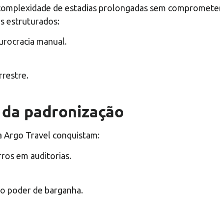
 complexidade de estadias prolongadas sem comprometer 
s estruturados:
urocracia manual.
rrestre.
 da padronização
ia Argo Travel conquistam:
rros em auditorias.
do poder de barganha.