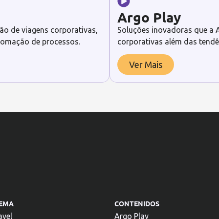
Argo Play
ão de viagens corporativas,
Soluções inovadoras que a A
utomação de processos.
corporativas além das tendê
Ver Mais
TEMA
CONTENIDOS
avel
Argo Play