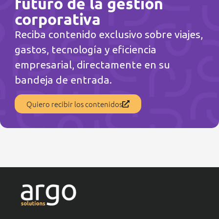
futuro de la gestión
corporativa
Reciba contenido exclusivo sobre viajes,
gastos, tecnología y eficiencia
empresarial, directamente en su
bandeja de entrada.
Quiero recibir los contenidos