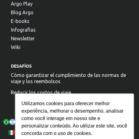
Argo Play
Blog Argo
E-books
Infografías
Newsletter
Wiki
DESAFÍOS
Cómo garantizar el cumplimiento de las normas de
viaje y los reembolsos
Reducir los costos de viaje
Utilizamos cookies para oferecer melhor
experiência, melhorar o desempenho, analisar
Argo está presente:
como você interage em nosso site e
personalizar conteúdo. Ao utilizar este site, você
Política de Privacidad
Português
Español
concorda com o uso de cookies.
English