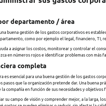
dministrar sus gastos corpor
por departamento / área
una buena gestión de los gastos corporativos es estable
partamento, como por ejemplo el legal, financiero, TI, r
 ayuda a asignar los costos, monitorear y controlar el c
ca en números rojos e identificar problemas con más fac
nciera completa
ra es esencial para una buena gestión de los gastos corpo
mos pasos que la organización pretende dar. Una buena pr
 la compañía en función de sus necesidades y objetivos fu
iar su campo de visión y comprender mejor, a la larga, lo
é gastos se pueden eliminar o reducir, sin afectar la calid