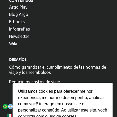
CONTENIDOS
Argo Play
Blog Argo
E-books
Infografías
Newsletter
Wiki
DESAFÍOS
Cómo garantizar el cumplimiento de las normas de
viaje y los reembolsos
Reducir los costos de viaje
Utilizamos cookies para oferecer melhor
experiência, melhorar o desempenho, analisar
Argo está presente:
como você interage em nosso site e
personalizar conteúdo. Ao utilizar este site, você
Política de Privacidad
Português
Español
concorda com o uso de cookies.