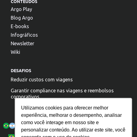
CONTEÚDOS
Argo Play
Blog Argo
E-books
Infográficos
Newsletter
Wiki
DESAFIOS
Reduzir custos com viagens
Garantir compliance nas viagens e reembolsos
corporativos
Utilizamos cookies para oferecer melhor
experiência, melhorar o desempenho, analisar
A argo esta presente:
como você interage em nosso site e
personalizar conteúdo. Ao utilizar este site, você
Política de Privacidade
Español
Português