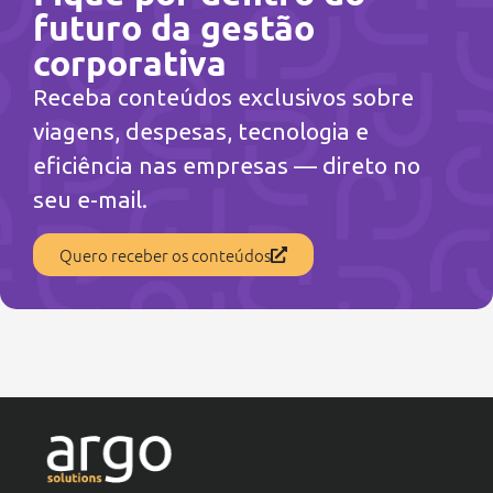
futuro da gestão
corporativa
Receba conteúdos exclusivos sobre
viagens, despesas, tecnologia e
eficiência nas empresas — direto no
seu e-mail.
Quero receber os conteúdos