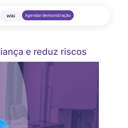
Wiki
Agendar demonstração
nce nas viagens e reembolsos corporativos
iança e reduz riscos