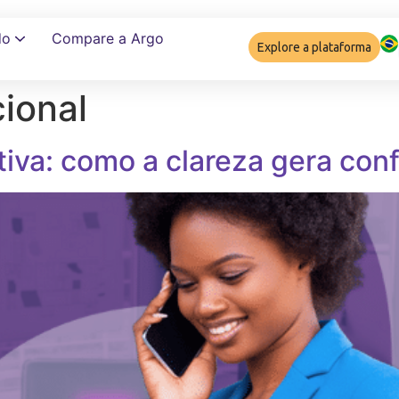
do
Compare a Argo
Explore a plataforma
cional
Garantir complia
iva: como a clareza gera conf