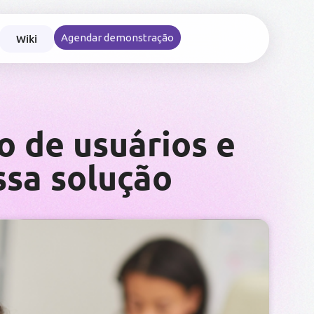
Wiki
Agendar demonstração
nce nas viagens e reembolsos corporativos
o de usuários e
ssa solução