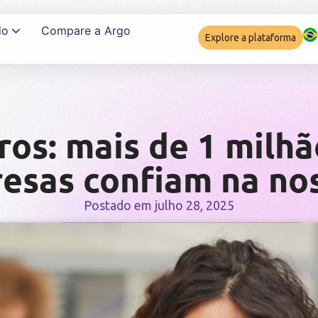
do
Compare a Argo
Explore a plataforma
Garantir complia
s: mais de 1 milhã
esas confiam na no
Postado em
julho 28, 2025