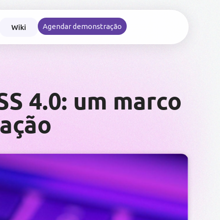
Wiki
Agendar demonstração
nce nas viagens e reembolsos corporativos
SS 4.0: um marco
mação