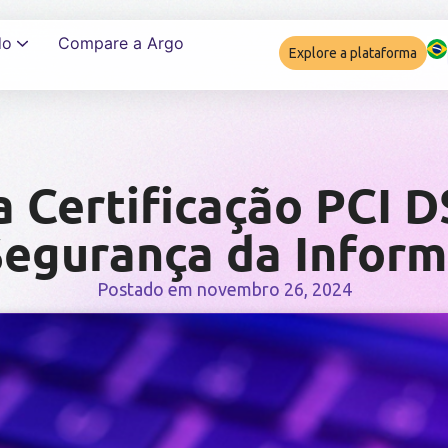
do
Compare a Argo
Explore a plataforma
Garantir complia
a Certificação PCI D
egurança da Infor
Postado em
novembro 26, 2024