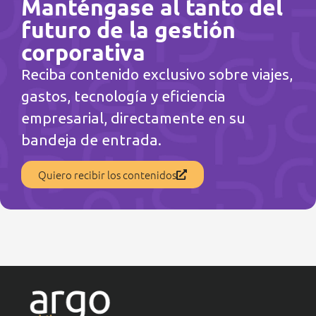
Manténgase al tanto del
futuro de la gestión
corporativa
Reciba contenido exclusivo sobre viajes,
gastos, tecnología y eficiencia
empresarial, directamente en su
bandeja de entrada.
Quiero recibir los contenidos