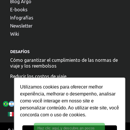
Blog Argo
E-books
Infografías
Newsletter
Wiki
DESAFÍOS
Cómo garantizar el cumplimiento de las normas de
viaje y los reembolsos
Reducir los costos de viaje
Utilizamos cookies para oferecer melhor
experiência, melhorar o desempenho, analisar
Argo está presente:
como você interage em nosso site e
personalizar conteúdo. Ao utilizar este site, você
Política de Privacidad
Português
Español
concorda com o uso de cookies.
English
Haz clic aquí y descubre en pocos