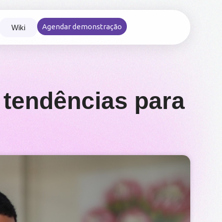
Agendar demonstração
Wiki
nce nas viagens e reembolsos corporativos
 tendências para