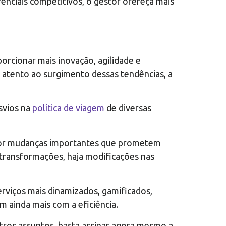
enciais competitivos, o gestor ofereça mais
rcionar mais inovação, agilidade e
r atento ao surgimento dessas tendências, a
svios na
política de viagem
de diversas
 por mudanças importantes que prometem
 transformações, haja modificações nas
rviços mais dinamizados, gamificados,
 ainda mais com a eficiência.
utros assuntos, basta assinar agora mesmo a