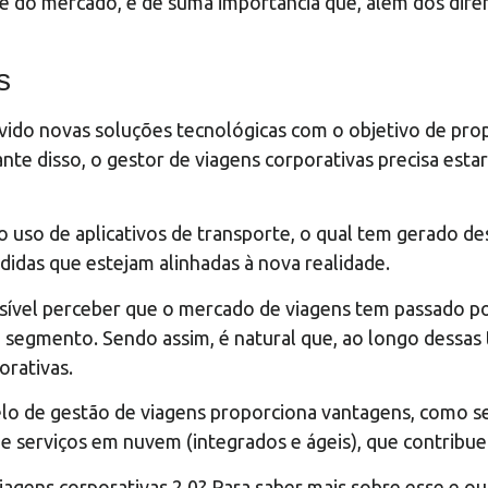
de do mercado, é de suma importância que, além dos difer
s
ido novas soluções tecnológicas com o objetivo de propo
nte disso, o gestor de viagens corporativas precisa esta
 uso de aplicativos de transporte, o qual tem gerado de
didas que estejam alinhadas à nova realidade.
ssível perceber que o mercado de viagens tem passado
e segmento. Sendo assim, é natural que, ao longo dessas
orativas.
elo de gestão de viagens proporciona vantagens, como se
 serviços em nuvem (integrados e ágeis), que contribuem
iagens corporativas 2.0? Para saber mais sobre esse e o