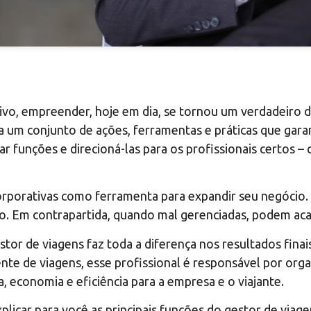
vo, empreender, hoje em dia, se tornou um verdadeiro d
a um conjunto de ações, ferramentas e práticas que gar
ar funções e direcioná-las para os profissionais certos 
rporativas como ferramenta para expandir seu negócio. 
o. Em contrapartida, quando mal gerenciadas, podem acar
tor de viagens faz toda a diferença nos resultados finai
te de viagens, esse profissional é responsável por org
 economia e eficiência para a empresa e o viajante.
licar para você as principais funções do gestor de viage