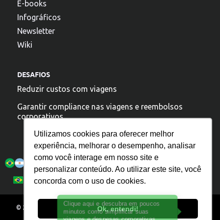
E-books
Infográficos
Newsletter
Wiki
DESAFIOS
Reduzir custos com viagens
Garantir compliance nas viagens e reembolsos
corporativos
Utilizamos cookies para oferecer melhor
experiência, melhorar o desempenho, analisar
A argo esta presente:
como você interage em nosso site e
personalizar conteúdo. Ao utilizar este site, você
Política de Privacidade
Español
Português
concorda com o uso de cookies.
English
© 2025 – Todos os direitos reservados. ARGO. IT TECNOLOGIA S/A. –
Ok, entendi!
07.026.235/0001-00