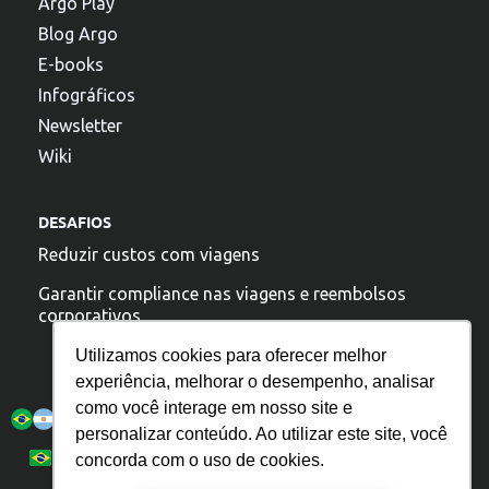
Argo Play
Blog Argo
E-books
Infográficos
Newsletter
Wiki
DESAFIOS
Reduzir custos com viagens
Garantir compliance nas viagens e reembolsos
corporativos
Utilizamos cookies para oferecer melhor
experiência, melhorar o desempenho, analisar
A argo esta presente:
como você interage em nosso site e
personalizar conteúdo. Ao utilizar este site, você
Política de Privacidade
Español
Português
concorda com o uso de cookies.
English