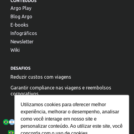
CONTEÚDOS
Argo Play
Blog Argo
E-books
Infográficos
Newsletter
Wiki
DESAFIOS
Reduzir custos com viagens
Garantir compliance nas viagens e reembolsos
corporativos
Utilizamos cookies para oferecer melhor
experiência, melhorar o desempenho, analisar
A argo esta presente:
como você interage em nosso site e
personalizar conteúdo. Ao utilizar este site, você
Política de Privacidade
Español
Português
concorda com o uso de cookies.