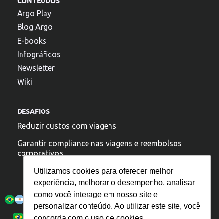
CONTEÚDOS
Argo Play
Blog Argo
E-books
Infográficos
Newsletter
Wiki
DESAFIOS
Reduzir custos com viagens
Garantir compliance nas viagens e reembolsos
corporativos
Utilizamos cookies para oferecer melhor
experiência, melhorar o desempenho, analisar
A argo esta presente:
como você interage em nosso site e
personalizar conteúdo. Ao utilizar este site, você
Política de Privacidade
Español
Português
concorda com o uso de cookies.