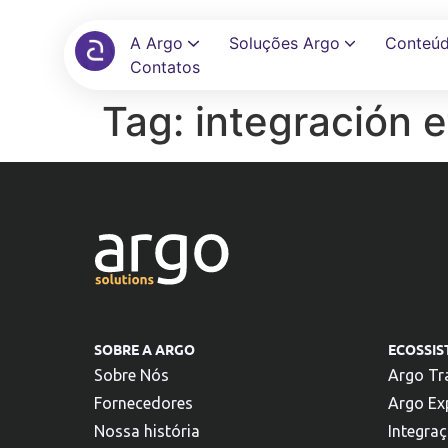
A Argo
Soluções Argo
Conteú
Contatos
Tag:
integración e
Automatize reservas, políticas e aprovações em uma única tela
Elimine planilhas e automatize reembolsos com auditoria
Conecte seu ERP, banco e TMC com +100 integrações prontas
SOBRE A ARGO
ECOSSI
Sobre Nós
Argo Tr
Fornecedores
Argo Ex
Nossa história
Integra