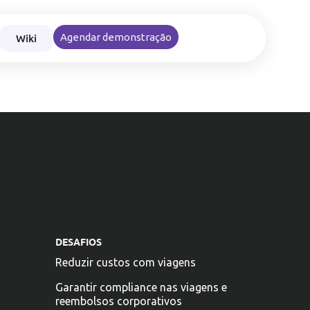
Wiki
Agendar demonstração
nce nas viagens e reembolsos corporativos
DESAFIOS
Reduzir custos com viagens
Garantir compliance nas viagens e
reembolsos corporativos