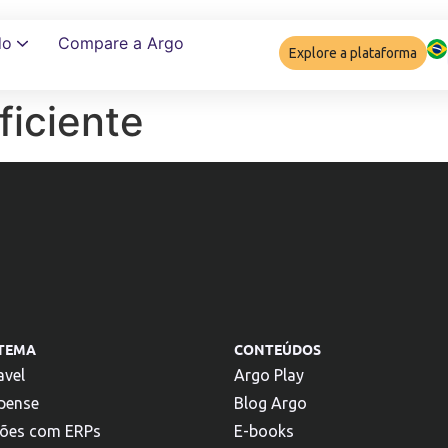
do
Compare a Argo
Explore a plataforma
ficiente
Garantir complia
STEMA
CONTEÚDOS
avel
Argo Play
pense
Blog Argo
ções com ERPs
E-books