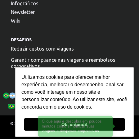
Infográficos
Newsletter
Wiki
DESAFIOS
Reduzir custos com viagens
Garantir compliance nas viagens e reembolsos
corporativos
Utilizamos cookies para oferecer melhor
experiência, melhorar o desempenho, analisar
A argo esta presente:
como você interage em nosso site e
personalizar conteúdo. Ao utilizar este site, você
Política de Privacidade
Español
Português
concorda com o uso de cookies.
English
© 2025 – Todos os direitos reservados. ARGO. IT TECNOLOGIA S/A. –
Ok, entendi!
07.026.235/0001-00