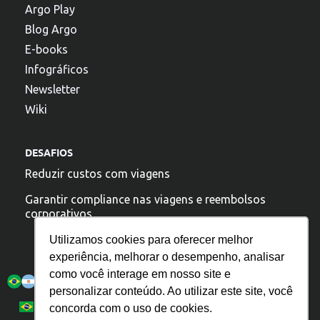
Argo Play
Blog Argo
E-books
Infográficos
Newsletter
Wiki
DESAFIOS
Reduzir custos com viagens
Garantir compliance nas viagens e reembolsos
corporativos
Utilizamos cookies para oferecer melhor
experiência, melhorar o desempenho, analisar
A argo esta presente:
como você interage em nosso site e
personalizar conteúdo. Ao utilizar este site, você
Política de Privacidade
Español
Português
concorda com o uso de cookies.
English