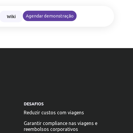
Wiki
Agendar demonstração
nce nas viagens e reembolsos corporativos
DESAFIOS
Reduzir custos com viagens
Garantir compliance nas viagens e
reembolsos corporativos