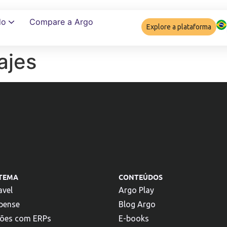
do
Compare a Argo
Explore a plataforma
ajes
Garantir complia
STEMA
CONTEÚDOS
avel
Argo Play
pense
Blog Argo
ções com ERPs
E-books