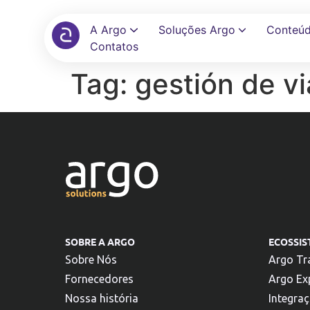
A Argo
Soluções Argo
Conteú
Contatos
Tag:
gestión de vi
Automatize reservas, políticas e aprovações em uma única tela
Elimine planilhas e automatize reembolsos com auditoria
Conecte seu ERP, banco e TMC com +100 integrações prontas
SOBRE A ARGO
ECOSSI
Sobre Nós
Argo Tr
Fornecedores
Argo Ex
Nossa história
Integra