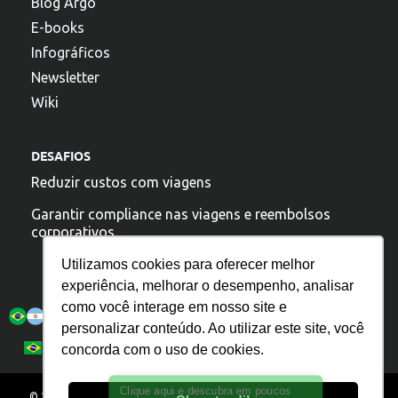
Blog Argo
E-books
Infográficos
Newsletter
Wiki
DESAFIOS
Reduzir custos com viagens
Garantir compliance nas viagens e reembolsos
corporativos
Utilizamos cookies para oferecer melhor
experiência, melhorar o desempenho, analisar
A argo esta presente:
como você interage em nosso site e
personalizar conteúdo. Ao utilizar este site, você
Política de Privacidade
Español
Português
concorda com o uso de cookies.
English
© 2025 – Todos os direitos reservados. ARGO. IT TECNOLOGIA S/A. –