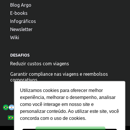
Blog Argo
E-books
Infográficos
Newsletter
Wiki
DESAFIOS
Reduzir custos com viagens
Garantir compliance nas viagens e reembolsos
corporativos
Utilizamos cookies para oferecer melhor
experiência, melhorar o desempenho, analisar
A argo esta presente:
como você interage em nosso site e
personalizar conteúdo. Ao utilizar este site, você
Política de Privacidade
Español
Português
concorda com o uso de cookies.
English