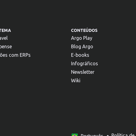
STEMA
CONTEÚDOS
avel
Argo Play
pense
Blog Argo
ções com ERPs
E-books
Infográficos
Newsletter
Wiki
Español
Política de
Português