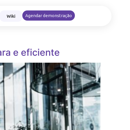
Wiki
Agendar demonstração
nce nas viagens e reembolsos corporativos
ra e eficiente