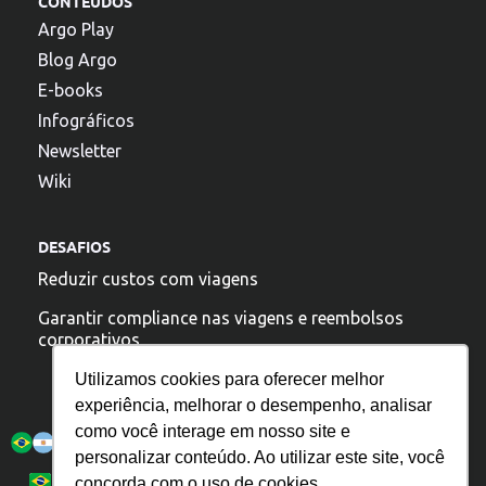
CONTEÚDOS
Argo Play
Blog Argo
E-books
Infográficos
Newsletter
Wiki
DESAFIOS
Reduzir custos com viagens
Garantir compliance nas viagens e reembolsos
corporativos
Utilizamos cookies para oferecer melhor
experiência, melhorar o desempenho, analisar
A argo esta presente:
como você interage em nosso site e
personalizar conteúdo. Ao utilizar este site, você
Política de Privacidade
Español
Português
concorda com o uso de cookies.