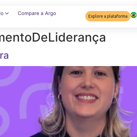
do
Compare a Argo
Explore a plataforma
mentoDeLiderança
Garantir complia
ra