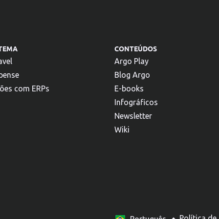
STEMA
CONTEÚDOS
avel
Argo Play
pense
Blog Argo
ções com ERPs
E-books
Infográficos
Newsletter
Wiki
Español
Política de
Português