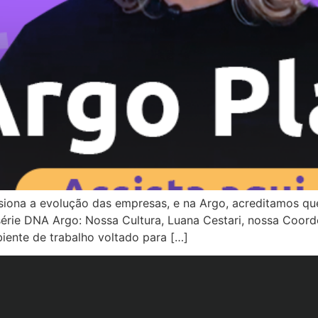
lsiona a evolução das empresas, e na Argo, acreditamos qu
série DNA Argo: Nossa Cultura, Luana Cestari, nossa Coor
iente de trabalho voltado para […]