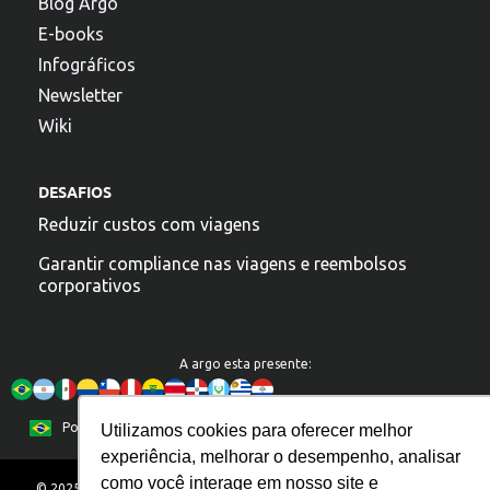
Blog Argo
E-books
Infográficos
Newsletter
Wiki
DESAFIOS
Reduzir custos com viagens
Garantir compliance nas viagens e reembolsos
corporativos
A argo esta presente:
Política de Privacidade
Español
Português
Utilizamos cookies para oferecer melhor
English
experiência, melhorar o desempenho, analisar
como você interage em nosso site e
© 2025 – Todos os direitos reservados. ARGO. IT TECNOLOGIA S/A. –