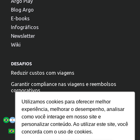
Argo Play
Blog Argo
E-books
Infográficos
Newsletter
Wiki
DESAFIOS
Reduzir custos com viagens
Garantir compliance nas viagens e reembolsos
corporativos
Utilizamos cookies para oferecer melhor
experiência, melhorar o desempenho, analisar
A argo esta presente:
como você interage em nosso site e
personalizar conteúdo. Ao utilizar este site, você
Política de Privacidade
Español
Português
concorda com o uso de cookies.
English