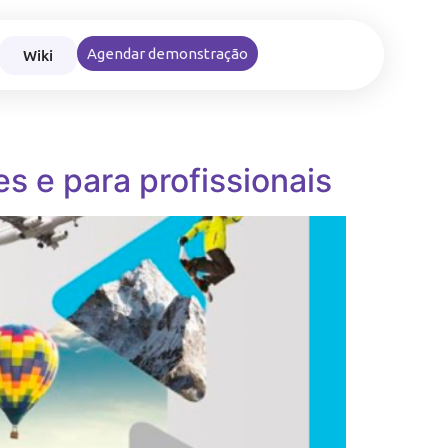
Wiki
Agendar demonstração
nce nas viagens e reembolsos corporativos
s e para profissionais