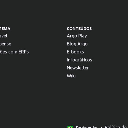
STEMA
CONTEÚDOS
avel
Argo Play
pense
Blog Argo
ções com ERPs
E-books
Infográficos
Newsletter
Wiki
Español
Política de
Português