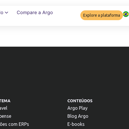
do
Compare a Argo
Explore a plataforma
Garantir complia
STEMA
CONTEÚDOS
avel
Argo Play
pense
Blog Argo
ções com ERPs
E-books