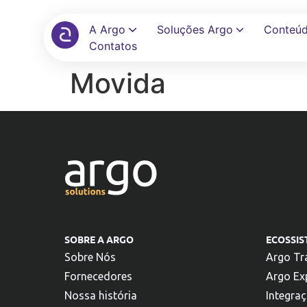
A Argo
Soluções Argo
Conteú
Contatos
Movida
Automatize reservas, políticas e aprovações em uma única tela
Elimine planilhas e automatize reembolsos com auditoria
Conecte seu ERP, banco e TMC com +100 integrações prontas
SOBRE A ARGO
ECOSSI
Sobre Nós
Argo Tr
Fornecedores
Argo Ex
Nossa história
Integra