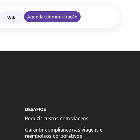
Wiki
Agendar demonstração
nce nas viagens e reembolsos corporativos
DESAFIOS
Reduzir custos com viagens
Garantir compliance nas viagens e
reembolsos corporativos