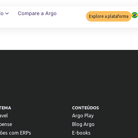
do
Compare a Argo
Explore a plataforma
Garantir complia
STEMA
CONTEÚDOS
avel
Argo Play
pense
Blog Argo
ções com ERPs
E-books