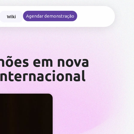
Wiki
Agendar demonstração
nce nas viagens e reembolsos corporativos
lhões em nova
internacional