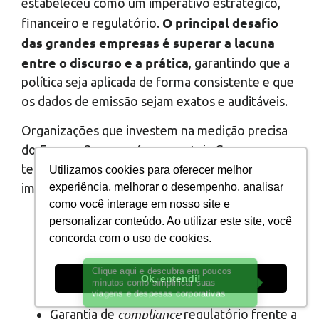
estabeleceu como um imperativo estratégico,
O principal desafio
financeiro e regulatório.
das grandes empresas é superar a lacuna
entre o discurso e a prática
, garantindo que a
política seja aplicada de forma consistente e que
os dados de emissão sejam exatos e auditáveis.
Organizações que investem na medição precisa
enforcement
do Escopo 3 e no
via Governança
tecnológica obtêm benefícios estratégicos
Utilizamos cookies para oferecer melhor
imediatos, tais como:
experiência, melhorar o desempenho, analisar
como você interage em nosso site e
Redução da pegada de carbono verificável;
personalizar conteúdo. Ao utilizar este site, você
Valorização da marca perante clientes e
concorda com o uso de cookies.
investidores conscientes;
Vantagem competitiva em licitações que
Ok, entendi!
exigem comprovação de sustentabilidade;
compliance
Garantia de
regulatório frente a