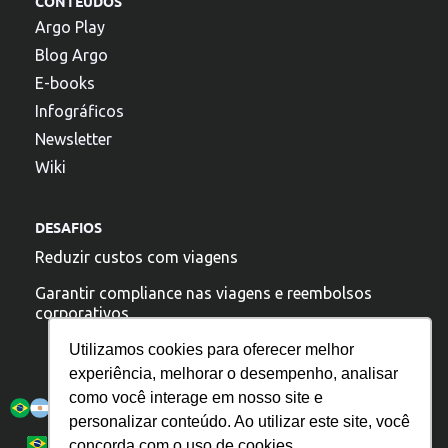
CONTEÚDOS
Argo Play
Blog Argo
E-books
Infográficos
Newsletter
Wiki
DESAFIOS
Reduzir custos com viagens
Garantir compliance nas viagens e reembolsos
corporativos
Utilizamos cookies para oferecer melhor
experiência, melhorar o desempenho, analisar
A argo esta presente:
como você interage em nosso site e
personalizar conteúdo. Ao utilizar este site, você
Política de Privacidade
Español
Português
concorda com o uso de cookies.