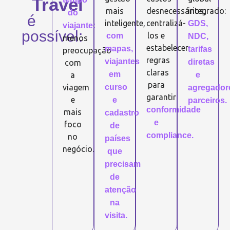
Travel
mais
desnecessários,
integrado:
do
é
inteligente,
centralizá-
GDS,
viajante:
possível:
los e
com
NDC,
menos
estabelecer
mapas,
tarifas
preocupação
regras
viajantes
diretas
com
claras
em
a
e
para
viagem
curso
agregador
garantir
e
e
parceiros.
conformidade
mais
cadastro
e
foco
de
compliance.
no
países
negócio.
que
precisam
de
atenção
na
visita.